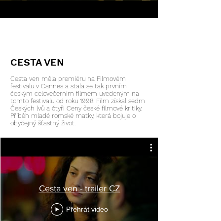
CESTA VEN
Cesta ven měla premiéru na Filmovém
festivalu v Cannes a stala se tak prvním
českým celovečerním filmem uvedeným na
tomto festivalu od roku 1998. Film získal sedm
Českých lvů a čtyři Ceny české filmové kritiky.
Příběh mladé romské matky, která bojuje o
obyčejný šťastný život.
Cesta ven - trailer CZ
Přehrát video