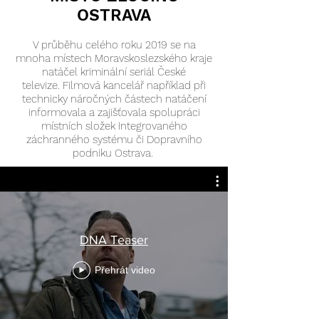
OSTRAVA
V průběhu celého roku 2019 se na
mnoha místech Moravskoslezského kraje
natáčel kriminální seriál České
televize. Filmová kancelář například při
technicky náročných částech natáčení
informovala a zajišťovala spolupráci
místních složek Integrovaného
záchranného systému či Dopravního
podniku Ostrava.
DNA Teaser
Přehrát video