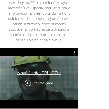
navzdory nevěřícím pohledům svých
kamarádů volí specializaci, která má k
jeho původní profesi opravdu na hony
daleko. Hodlá se stát programátorem.
Intimní a zároveň lehce humorný
časosběrný portrét režiséra Jindřicha
Andrše sleduje komorní, ale epickou
odyseu obyčejného člověka.
Nová šichta_TRL_CZtit
Přehrát video