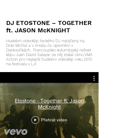
DJ ETOSTONE – TOGETHER
ft. JASON McKNIGHT
Hudební videoklip řeckého DJ natáčený na
Dole Michal a v Areálu čs. opevnění v
Darkovičkách.
Francouzsko-kolumbijský režisér
klipu Juan David Salazar za něj získal cenu VMA
Action pro nejlepší hudební videoklip roku 2013
na festivalu v L.A.
Etostone - Together ft. Jason
McKnight
Přehrát video