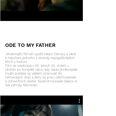
ODE TO MY FATHER
Jihokorejští filmaři využili lokací Ostravy a okolí
k natočení jednoho z divácky nejúspěšnějších
filmů v historii.
Film se odehrává v 60. letech 20. století v
období po Korejské válce, kdy vláda jihokorejské
muže posílala ve velkém pracovat do
německých dolů a ženy za prací ošetřovatelek
a zdravotních sester. Severomoravské lokace si
tak zahrály Německo.