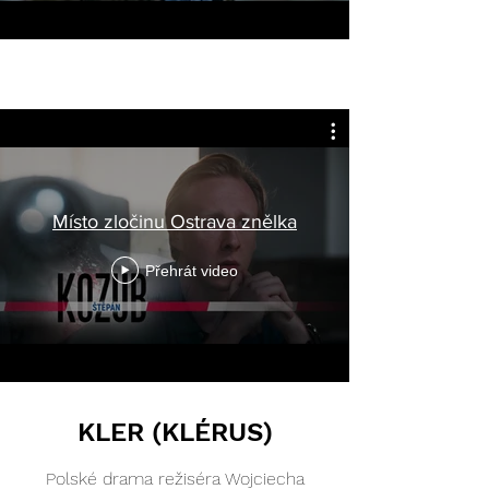
Místo zločinu Ostrava znělka
Přehrát video
KLER (KLÉRUS)
Polské drama režiséra Wojciecha