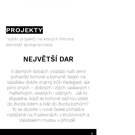
PROJEKTY
Výběr projektů, na kterých filmová
kancelář spolupracovala.
NEJVĚTŠÍ DAR
V dávných dobách ovládali naši zemi
pohanští bohové a bohyně. Nejen na
Valašsku dobře známý bůh Radegast, ale
plno jiných – dobrých i zlých, laskavých i
hašteřivých, veselých i vážných. Jak to
dopadne, když se bohové začnou plést
do života lidem a lidé do života bohům?
To se dozvíte v nové české pohádce
natáčené na Pustevnách, v Kozlovicích a
Valašském muzeu v přírodě.