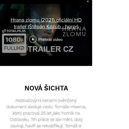
Hrana zlomu (2021) oficiální HD
trailer (Štěpán Kozub - horor)
Přehrát video
NOVÁ ŠICHTA
Festivalovými cenami ověnčený
dokument sleduje cestu Tomáše Hisema,
který pracoval 25 let jako horník na
Ostravsku. Trh práce se ale mění, doly
zavírají, havíři se rekvalifikují. Tomáš si