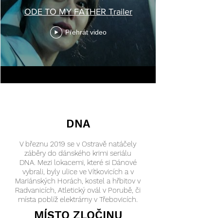
ODE TO MY FATHER Trailer
Přehrát video
DNA
V březnu 2019 se v Ostravě natáčely
záběry do dánského krimi seriálu
DNA. Mezi lokacemi, které si Dánové
vybrali, byly ulice ve Vítkovicích a v
Mariánských Horách, kostel a hřbitov v
Radvanicích, Atletický ovál v Porubě, či
místa poblíž elektrárny v Třebovicích.
MÍSTO ZLOČINU