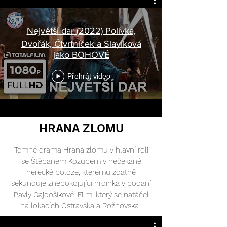
Největší dar (2022) Polívka,
Dvořák, Čtvrtníček a Slavíková
jako BOHOVÉ
Přehrát video
HRANA ZLOMU
Temné drama Hrana zlomu v hlavní roli
se Štěpánem Kozubem v nečekané
herecké poloze, kterému zdatně
sekunduje znepokojující hrdinka v podání
Pavly Gajdošíkové. Film, který se natáčel
na lokacích Ostravska a Rožnovska.