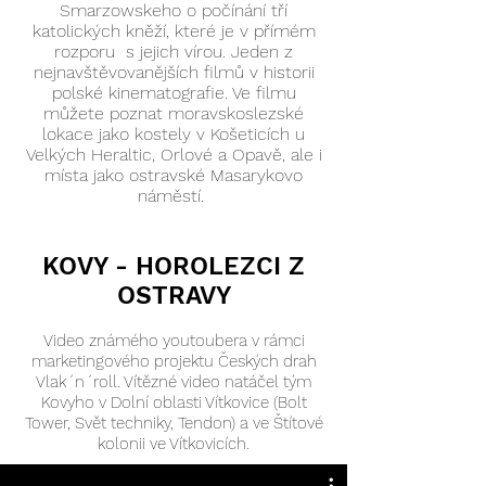
Smarzowskeho o počínání tří
katolických kněží, které je v přímém
rozporu s jejich vírou. Jeden z
nejnavštěvovanějších filmů v historii
polské kinematografie. Ve filmu
můžete poznat moravskoslezské
lokace jako kostely v Košeticích u
Velkých Heraltic, Orlové a Opavě, ale i
místa jako ostravské Masarykovo
náměstí.
KOVY - HOROLEZCI Z
OSTRAVY
Video známého youtoubera v rámci
marketingového projektu Českých drah
Vlak´n´roll. Vítězné video natáčel tým
Kovyho v Dolní oblasti Vítkovice (Bolt
Tower, Svět techniky, Tendon) a ve Štítové
kolonii ve Vítkovicích.